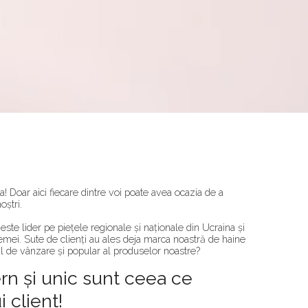
a! Doar aici fiecare dintre voi poate avea ocazia de a
oștri.
te lider pe piețele regionale și naționale din Ucraina și
mei. Sute de clienți au ales deja marca noastră de haine
sul de vânzare și popular al produselor noastre?
ern și unic sunt ceea ce
 client!