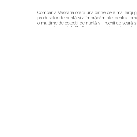
Compania Vessaria oferă una dintre cele mai largi g
produselor de nuntă și a îmbrăcămintei pentru femei
o mulțime de colecții de nuntă vii, rochii de seară 
care sunt complet diferite pe piața națională a hain
globale, suntem gata să oferim fiecare fată nu numai
formală.Compania Vessaria înțelege clar că alegere
destul de important și uneori chiar dificil. De aceea
celor mai bune tipuri de rochii de mireasă pentru mi
produsele noastre sunt populare și în România, Poloni
lucrăm constant pentru a crea cele mai bune rochii 
lucru pentru noi este să vă bucurați de calitatea pro
cea mai bună calitate, ceea ce face ca ținutele noas
de utilizat.