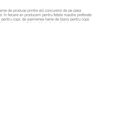
ame de produse printre alți concurenți de pe piața
. În fiecare an producem pentru fetele noastre preferate
și pentru copii, de asemenea haine de blană pentru copii,
elor pentru copii. Aderând la toate tendințele modei
 luminoasă și elegantă, ci și soluție la modă în ținută
a ținutei de nuntă pentru fiecare mireasă este un proces
, designerii noștri de nuntă fac o muncă uriașă de creare a
rese nu numai din Ucraina, ci și din alte țări, deoarece
a, alte țări europene, Africa, America și Asia. la fel,
de seară, de mireasă și pentru copii. Cel mai important
duselor noastre. De aceea, folosim țesături și accesorii de
tre să fie nu numai elegante și frumoase, ci și convenabile