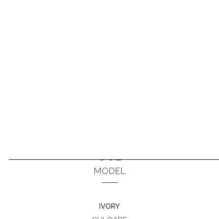
801
ANTERIOR
URMĂTORUL
MODEL
IVORY