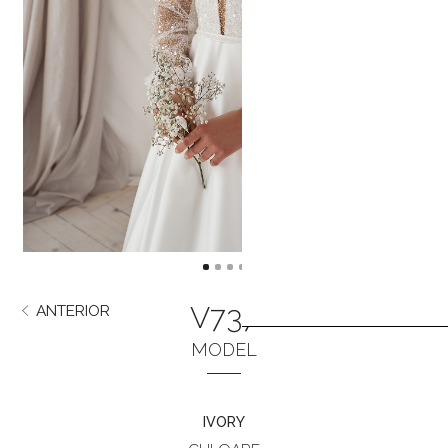
V737
ANTERIOR
URMĂTORUL
MODEL
IVORY